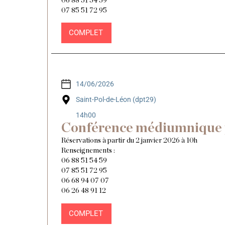
06 88 51 54 59
07 85 51 72 95
COMPLET
14/06/2026
Saint-Pol-de-Léon (dpt29)
14h00
Conférence médiumnique 
Réservations à partir du 2 janvier 2026 à 10h
Renseignements :
06 88 51 54 59
07 85 51 72 95
06 68 94 07 07
06 26 48 91 12
COMPLET